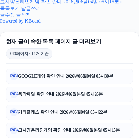
고사양온라인게임 확인 안내 2026년06월04일 05시15분
»
용인하수구막힘
목록보기
답글쓰기
글수정
글삭제
구리하수구막힘
Powered by KBoard
강남하수구막힘
현재 글이 속한 목록 페이지 글 미리보기
동탄피부과
843페이지 · 15개 기준
이혼변호사
폰테크
GOOGLE게임 확인 안내 2026년06월04일 05시30분
12631
이혼전문변호사
음악파일 확인 안내 2026년06월04일 05시26분
12632
동작하수구막힘
기타클래스 확인 안내 2026년06월04일 05시22분
12633
sns마케팅
김해이혼전문변호사
고사양온라인게임 확인 안내 2026년06월04일 05시15분
12634