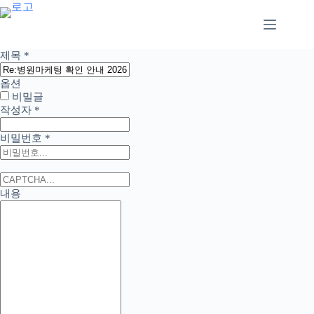
본
문
으
로
제목
*
건
너
옵션
뛰
비밀글
기
작성자
*
비밀번호
*
내용