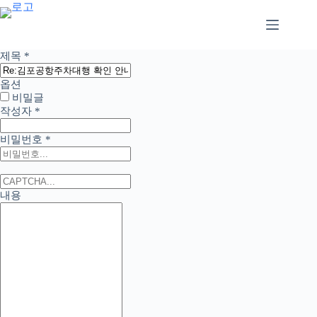
본
문
으
로
제목
*
건
너
옵션
뛰
비밀글
기
작성자
*
비밀번호
*
내용