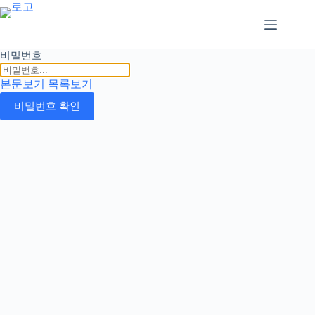
본
문
으
로
비밀번호
건
너
본문보기
목록보기
뛰
비밀번호 확인
기