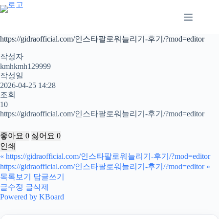
본
문
으
로
https://gidraofficial.com/인스타팔로워늘리기-후기/?mod=editor
건
너
작성자
뛰
kmhkmh129999
작성일
기
2026-04-25 14:28
조회
10
https://gidraofficial.com/인스타팔로워늘리기-후기/?mod=editor
좋아요
0
싫어요
0
인쇄
«
https://gidraofficial.com/인스타팔로워늘리기-후기/?mod=editor
https://gidraofficial.com/인스타팔로워늘리기-후기/?mod=editor
»
목록보기
답글쓰기
글수정
글삭제
Powered by KBoard