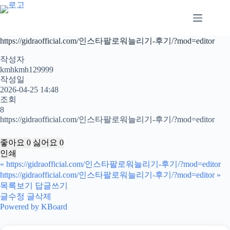
본
문
으
로
https://gidraofficial.com/인스타팔로워늘리기-후기/?mod=editor
건
너
작성자
뛰
kmhkmh129999
작성일
기
2026-04-25 14:48
조회
8
https://gidraofficial.com/인스타팔로워늘리기-후기/?mod=editor
좋아요
0
싫어요
0
인쇄
«
https://gidraofficial.com/인스타팔로워늘리기-후기/?mod=editor
https://gidraofficial.com/인스타팔로워늘리기-후기/?mod=editor
»
목록보기
답글쓰기
글수정
글삭제
Powered by KBoard