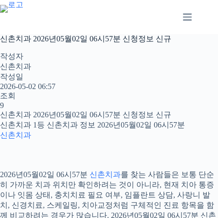
본
문
으
로
신촌치과 2026년05월02일 06시57분 신청정보 신규
건
너
작성자
뛰
신촌치과
기
작성일
2026-05-02 06:57
조회
9
신촌치과 2026년05월02일 06시57분 신청정보 신규
신촌치과 1등 신촌치과 정보 2026년05월02일 06시57분
신촌치과
2026년05월02일 06시57분
신촌치과
를 찾는 사람들은 보통 단순
히 가까운 치과 위치만 확인하려는 것이 아니라, 현재 치아 통증
이나 잇몸 상태, 충치치료 필요 여부, 임플란트 상담, 사랑니 발
치, 신경치료, 스케일링, 치아교정처럼 구체적인 진료 항목을 함
께 비교하려는 경우가 많습니다. 2026년05월02일 06시57분 신촌