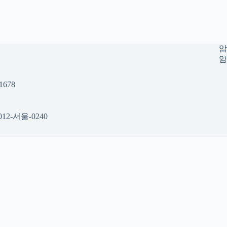
암
암
678
12-서울-0240
 공간
택 시 참고할 수 있는 내용을 gidraofficial.com 안에서 확인할