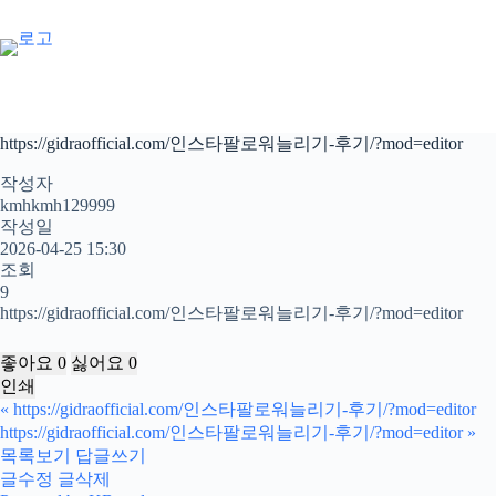
본
문
으
로
건
너
https://gidraofficial.com/인스타팔로워늘리기-후기/?mod=editor
뛰
기
작성자
kmhkmh129999
작성일
2026-04-25 15:30
조회
9
https://gidraofficial.com/인스타팔로워늘리기-후기/?mod=editor
좋아요
0
싫어요
0
인쇄
«
https://gidraofficial.com/인스타팔로워늘리기-후기/?mod=editor
https://gidraofficial.com/인스타팔로워늘리기-후기/?mod=editor
»
목록보기
답글쓰기
글수정
글삭제