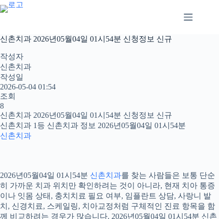
본
문
으
로
신촌치과 2026년05월04일 01시54분 신청정보 신규
건
너
작성자
뛰
신촌치과
기
작성일
2026-05-04 01:54
조회
8
신촌치과 2026년05월04일 01시54분 신청정보 신규
신촌치과 1등 신촌치과 정보 2026년05월04일 01시54분
신촌치과
2026년05월04일 01시54분
신촌치과
를 찾는 사람들은 보통 단순
히 가까운 치과 위치만 확인하려는 것이 아니라, 현재 치아 통증
이나 잇몸 상태, 충치치료 필요 여부, 임플란트 상담, 사랑니 발
치, 신경치료, 스케일링, 치아교정처럼 구체적인 진료 항목을 함
께 비교하려는 경우가 많습니다. 2026년05월04일 01시54분 신촌