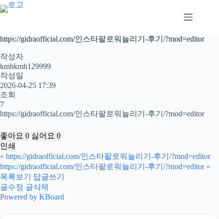
본
문
으
로
https://gidraofficial.com/인스타팔로워늘리기-후기/?mod=editor
건
너
작성자
뛰
kmhkmh129999
작성일
기
2026-04-25 17:39
조회
7
https://gidraofficial.com/인스타팔로워늘리기-후기/?mod=editor
좋아요
0
싫어요
0
인쇄
«
https://gidraofficial.com/인스타팔로워늘리기-후기/?mod=editor
https://gidraofficial.com/인스타팔로워늘리기-후기/?mod=editor
»
목록보기
답글쓰기
글수정
글삭제
Powered by KBoard