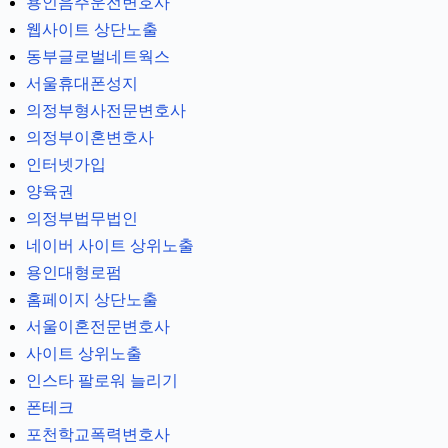
용인음주운전변호사
웹사이트 상단노출
동부글로벌네트웍스
서울휴대폰성지
의정부형사전문변호사
의정부이혼변호사
인터넷가입
양육권
의정부법무법인
네이버 사이트 상위노출
용인대형로펌
홈페이지 상단노출
서울이혼전문변호사
사이트 상위노출
인스타 팔로워 늘리기
폰테크
포천학교폭력변호사