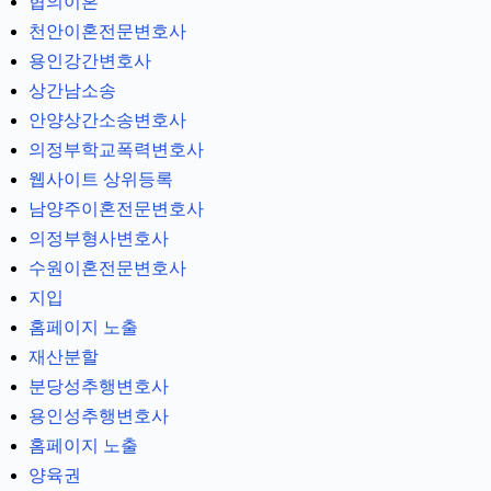
협의이혼
천안이혼전문변호사
용인강간변호사
상간남소송
안양상간소송변호사
의정부학교폭력변호사
웹사이트 상위등록
남양주이혼전문변호사
의정부형사변호사
수원이혼전문변호사
지입
홈페이지 노출
재산분할
분당성추행변호사
용인성추행변호사
홈페이지 노출
양육권