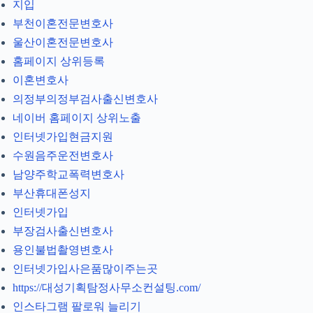
지입
부천이혼전문변호사
울산이혼전문변호사
홈페이지 상위등록
이혼변호사
의정부의정부검사출신변호사
네이버 홈페이지 상위노출
인터넷가입현금지원
수원음주운전변호사
남양주학교폭력변호사
부산휴대폰성지
인터넷가입
부장검사출신변호사
용인불법촬영변호사
인터넷가입사은품많이주는곳
https://대성기획탐정사무소컨설팅.com/
인스타그램 팔로워 늘리기