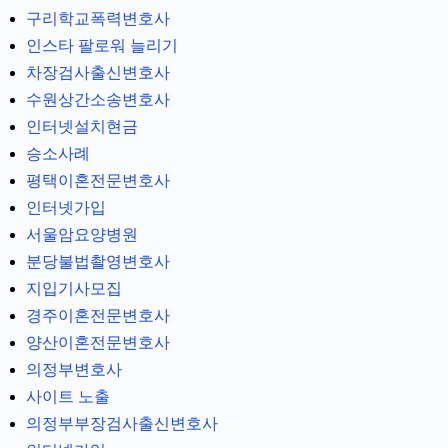
구리학교폭력변호사
인스타 팔로워 늘리기
차장검사출신변호사
수원상간소송변호사
인터넷설치현금
승소사례
평택이혼전문변호사
인터넷가입
서울암요양병원
분당불법촬영변호사
지입기사모집
경주이혼전문변호사
양산이혼전문변호사
의정부변호사
사이트 노출
의정부부장검사출신변호사