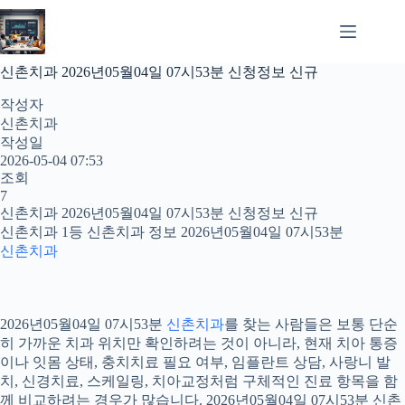
본
문
으
로
신촌치과 2026년05월04일 07시53분 신청정보 신규
건
너
작성자
뛰
신촌치과
기
작성일
2026-05-04 07:53
조회
7
신촌치과 2026년05월04일 07시53분 신청정보 신규
신촌치과 1등 신촌치과 정보 2026년05월04일 07시53분
신촌치과
2026년05월04일 07시53분
신촌치과
를 찾는 사람들은 보통 단순
히 가까운 치과 위치만 확인하려는 것이 아니라, 현재 치아 통증
이나 잇몸 상태, 충치치료 필요 여부, 임플란트 상담, 사랑니 발
치, 신경치료, 스케일링, 치아교정처럼 구체적인 진료 항목을 함
께 비교하려는 경우가 많습니다. 2026년05월04일 07시53분 신촌