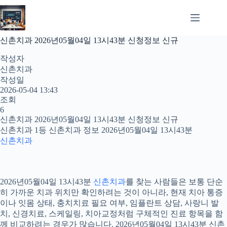
본
문
으
로
신촌치과 2026년05월04일 13시43분 신청정보 신규
건
너
작성자
뛰
신촌치과
기
작성일
2026-05-04 13:43
조회
6
신촌치과 2026년05월04일 13시43분 신청정보 신규
신촌치과 1등 신촌치과 정보 2026년05월04일 13시43분
신촌치과
2026년05월04일 13시43분
신촌치과
를 찾는 사람들은 보통 단순
히 가까운 치과 위치만 확인하려는 것이 아니라, 현재 치아 통증
이나 잇몸 상태, 충치치료 필요 여부, 임플란트 상담, 사랑니 발
치, 신경치료, 스케일링, 치아교정처럼 구체적인 진료 항목을 함
께 비교하려는 경우가 많습니다. 2026년05월04일 13시43분 신촌