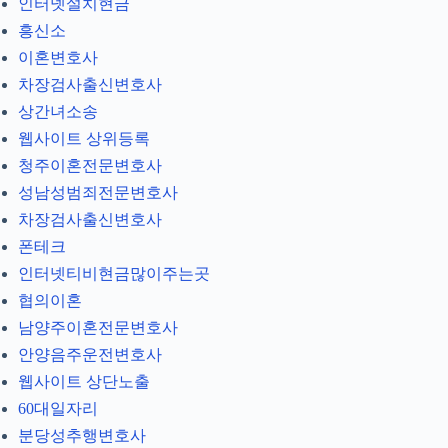
인터넷설치현금
흥신소
이혼변호사
차장검사출신변호사
상간녀소송
웹사이트 상위등록
청주이혼전문변호사
성남성범죄전문변호사
차장검사출신변호사
폰테크
인터넷티비현금많이주는곳
협의이혼
남양주이혼전문변호사
안양음주운전변호사
웹사이트 상단노출
60대일자리
분당성추행변호사