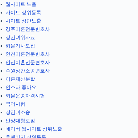
웹사이트 노출
사이트 상위등록
사이트 상단노출
경주이혼전문변호사
상간녀위자료
화물기사모집
인천이혼전문변호사
안산이혼전문변호사
수원상간소송변호사
이혼재산분할
인스타 좋아요
화물운송자격시험
국어시험
상간녀소송
안양대형로펌
네이버 웹사이트 상위노출
홈페이지 상위등록