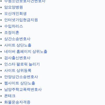
수원소년보호사건변호사
암요양병원
오산개인회생
인터넷가입현금지원
수입차리스
조정이혼
상간소송변호사
사이트 상단노출
네이버 홈페이지 상위노출
검사출신변호사
인스타 팔로워 늘리기
사이트 상위등록
안양상간소송변호사
웹사이트 상단노출
남양주학교폭력변호사
폰테크
화물운송자격증