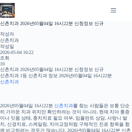
본
문
으
로
신촌치과 2026년05월04일 16시22분 신청정보 신규
건
너
작성자
뛰
신촌치과
기
작성일
2026-05-04 16:22
조회
10
신촌치과 2026년05월04일 16시22분 신청정보 신규
신촌치과 1등 신촌치과 정보 2026년05월04일 16시22분
신촌치과
2026년05월04일 16시22분
신촌치과
를 찾는 사람들은 보통 단순
히 가까운 치과 위치만 확인하려는 것이 아니라, 현재 치아 통증
이나 잇몸 상태, 충치치료 필요 여부, 임플란트 상담, 사랑니 발
치, 신경치료, 스케일링, 치아교정처럼 구체적인 진료 항목을 함
께 비교하려는 경우가 많습니다. 2026년05월04일 16시22분 신촌