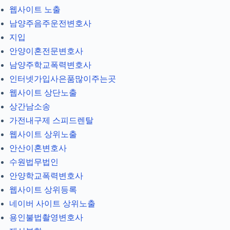
웹사이트 노출
남양주음주운전변호사
지입
안양이혼전문변호사
남양주학교폭력변호사
인터넷가입사은품많이주는곳
웹사이트 상단노출
상간남소송
가전내구제 스피드렌탈
웹사이트 상위노출
안산이혼변호사
수원법무법인
안양학교폭력변호사
웹사이트 상위등록
네이버 사이트 상위노출
용인불법촬영변호사