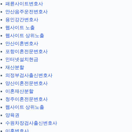
패륜사이트변호사
안산음주운전변호사
용인강간변호사
웹사이트 노출
웹사이트 상위노출
안산이혼변호사
포항이혼전문변호사
인터넷설치현금
재산분할
의정부검사출신변호사
양산이혼전문변호사
이혼재산분할
청주이혼전문변호사
웹사이트 상위노출
양육권
수원차장검사출신변호사
이혼변호사