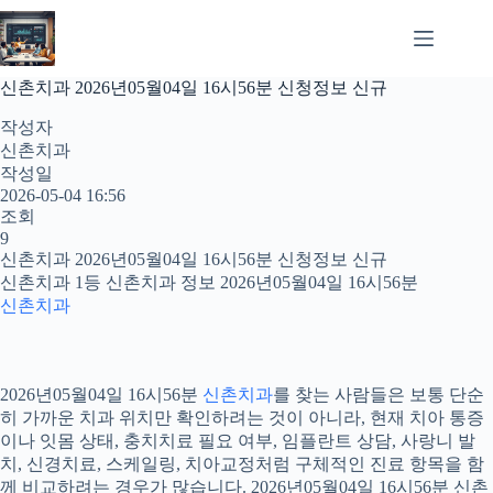
본
문
으
로
신촌치과 2026년05월04일 16시56분 신청정보 신규
건
너
작성자
뛰
신촌치과
기
작성일
2026-05-04 16:56
조회
9
신촌치과 2026년05월04일 16시56분 신청정보 신규
신촌치과 1등 신촌치과 정보 2026년05월04일 16시56분
신촌치과
2026년05월04일 16시56분
신촌치과
를 찾는 사람들은 보통 단순
히 가까운 치과 위치만 확인하려는 것이 아니라, 현재 치아 통증
이나 잇몸 상태, 충치치료 필요 여부, 임플란트 상담, 사랑니 발
치, 신경치료, 스케일링, 치아교정처럼 구체적인 진료 항목을 함
께 비교하려는 경우가 많습니다. 2026년05월04일 16시56분 신촌