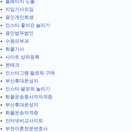
홈페이지 노출
지입기사모집
용인개인회생
인스타 좋아요 늘리기
용인법무법인
수원피부과
화물기사
사이트 상위등록
폰테크
인스타그램 팔로워 구매
부산휴대폰성지
인스타 팔로워 늘리기
화물운송종사자자격증
부산휴대폰성지
화물운송자격증
인터넷비교사이트
부천이혼전문변호사