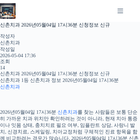
본
문
으
로
신촌치과 2026년05월04일 17시36분 신청정보 신규
건
너
작성자
뛰
신촌치과
기
작성일
2026-05-04 17:36
조회
14
신촌치과 2026년05월04일 17시36분 신청정보 신규
신촌치과 1등 신촌치과 정보 2026년05월04일 17시36분
신촌치과
2026년05월04일 17시36분
신촌치과
를 찾는 사람들은 보통 단순
히 가까운 치과 위치만 확인하려는 것이 아니라, 현재 치아 통증
이나 잇몸 상태, 충치치료 필요 여부, 임플란트 상담, 사랑니 발
치, 신경치료, 스케일링, 치아교정처럼 구체적인 진료 항목을 함
께 비교하려는 경우가 많습니다. 2026년05월04일 17시36분 신촌