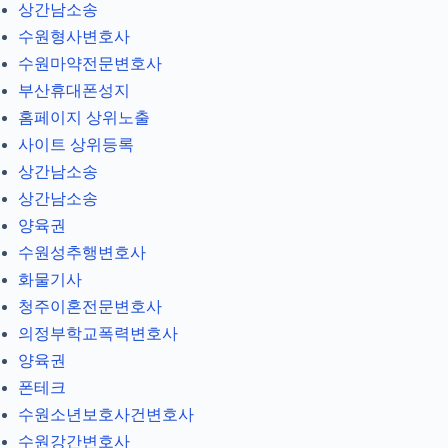
상간남소송
수원형사변호사
수원마약전문변호사
부산휴대폰성지
홈페이지 상위노출
사이트 상위등록
상간남소송
상간남소송
양육권
수원성추행변호사
화물기사
청주이혼전문변호사
의정부학교폭력변호사
양육권
폰테크
수원소년보호사건변호사
수원강간변호사