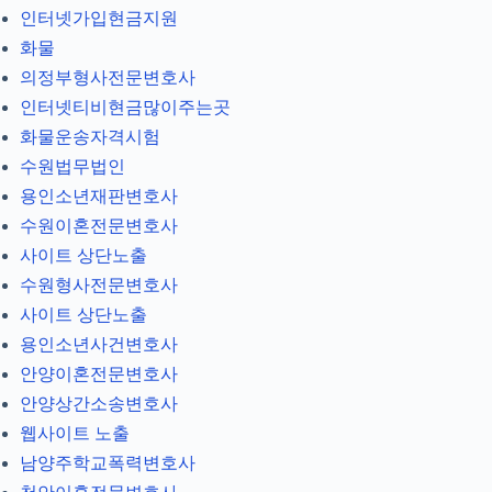
인터넷가입현금지원
화물
의정부형사전문변호사
인터넷티비현금많이주는곳
화물운송자격시험
수원법무법인
용인소년재판변호사
수원이혼전문변호사
사이트 상단노출
수원형사전문변호사
사이트 상단노출
용인소년사건변호사
안양이혼전문변호사
안양상간소송변호사
웹사이트 노출
남양주학교폭력변호사