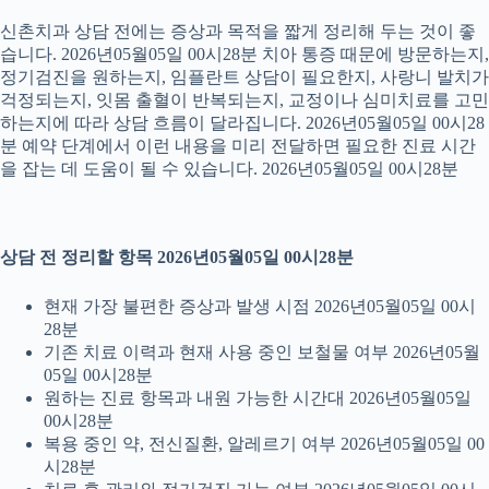
신촌치과 상담 전에는 증상과 목적을 짧게 정리해 두는 것이 좋
습니다. 2026년05월05일 00시28분 치아 통증 때문에 방문하는지,
정기검진을 원하는지, 임플란트 상담이 필요한지, 사랑니 발치가
걱정되는지, 잇몸 출혈이 반복되는지, 교정이나 심미치료를 고민
하는지에 따라 상담 흐름이 달라집니다. 2026년05월05일 00시28
분 예약 단계에서 이런 내용을 미리 전달하면 필요한 진료 시간
을 잡는 데 도움이 될 수 있습니다. 2026년05월05일 00시28분
상담 전 정리할 항목 2026년05월05일 00시28분
현재 가장 불편한 증상과 발생 시점 2026년05월05일 00시
28분
기존 치료 이력과 현재 사용 중인 보철물 여부 2026년05월
05일 00시28분
원하는 진료 항목과 내원 가능한 시간대 2026년05월05일
00시28분
복용 중인 약, 전신질환, 알레르기 여부 2026년05월05일 00
시28분