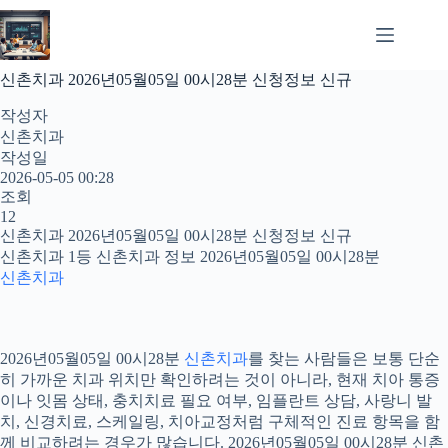
본
문
으
로
신촌치과 2026년05월05일 00시28분 신청정보 신규
건
너
작성자
뛰
신촌치과
기
작성일
2026-05-05 00:28
조회
12
신촌치과 2026년05월05일 00시28분 신청정보 신규
신촌치과 1등 신촌치과 정보 2026년05월05일 00시28분
신촌치과
2026년05월05일 00시28분
신촌치과
를 찾는 사람들은 보통 단순
히 가까운 치과 위치만 확인하려는 것이 아니라, 현재 치아 통증
이나 잇몸 상태, 충치치료 필요 여부, 임플란트 상담, 사랑니 발
치, 신경치료, 스케일링, 치아교정처럼 구체적인 진료 항목을 함
께 비교하려는 경우가 많습니다. 2026년05월05일 00시28분 신촌