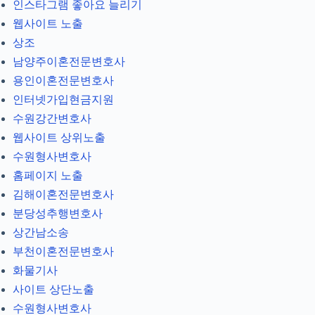
인스타그램 좋아요 늘리기
웹사이트 노출
상조
남양주이혼전문변호사
용인이혼전문변호사
인터넷가입현금지원
수원강간변호사
웹사이트 상위노출
수원형사변호사
홈페이지 노출
김해이혼전문변호사
분당성추행변호사
상간남소송
부천이혼전문변호사
화물기사
사이트 상단노출
수원형사변호사