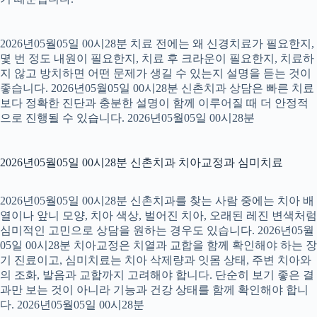
2026년05월05일 00시28분 치료 전에는 왜 신경치료가 필요한지,
몇 번 정도 내원이 필요한지, 치료 후 크라운이 필요한지, 치료하
지 않고 방치하면 어떤 문제가 생길 수 있는지 설명을 듣는 것이
좋습니다. 2026년05월05일 00시28분 신촌치과 상담은 빠른 치료
보다 정확한 진단과 충분한 설명이 함께 이루어질 때 더 안정적
으로 진행될 수 있습니다. 2026년05월05일 00시28분
2026년05월05일 00시28분 신촌치과 치아교정과 심미치료
2026년05월05일 00시28분 신촌치과를 찾는 사람 중에는 치아 배
열이나 앞니 모양, 치아 색상, 벌어진 치아, 오래된 레진 변색처럼
심미적인 고민으로 상담을 원하는 경우도 있습니다. 2026년05월
05일 00시28분 치아교정은 치열과 교합을 함께 확인해야 하는 장
기 진료이고, 심미치료는 치아 삭제량과 잇몸 상태, 주변 치아와
의 조화, 발음과 교합까지 고려해야 합니다. 단순히 보기 좋은 결
과만 보는 것이 아니라 기능과 건강 상태를 함께 확인해야 합니
다. 2026년05월05일 00시28분