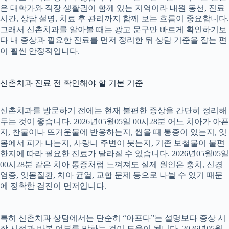
은 대학가와 직장 생활권이 함께 있는 지역이라 내원 동선, 진료
시간, 상담 설명, 치료 후 관리까지 함께 보는 흐름이 중요합니다.
그래서 신촌치과를 알아볼 때는 광고 문구만 빠르게 확인하기보
다 내 증상과 필요한 진료를 먼저 정리한 뒤 상담 기준을 잡는 편
이 훨씬 안정적입니다.
신촌치과 진료 전 확인해야 할 기본 기준
신촌치과를 방문하기 전에는 현재 불편한 증상을 간단히 정리해
두는 것이 좋습니다. 2026년05월05일 00시28분 어느 치아가 아픈
지, 찬물이나 뜨거운물에 반응하는지, 씹을 때 통증이 있는지, 잇
몸에서 피가 나는지, 사랑니 주변이 붓는지, 기존 보철물이 불편
한지에 따라 필요한 진료가 달라질 수 있습니다. 2026년05월05일
00시28분 같은 치아 통증처럼 느껴져도 실제 원인은 충치, 신경
염증, 잇몸질환, 치아 균열, 교합 문제 등으로 나뉠 수 있기 때문
에 정확한 검진이 먼저입니다.
특히 신촌치과 상담에서는 단순히 “아프다”는 설명보다 증상 시
작 시점과 반복 여부를 말하는 것이 도움이 됩니다. 2026년05월