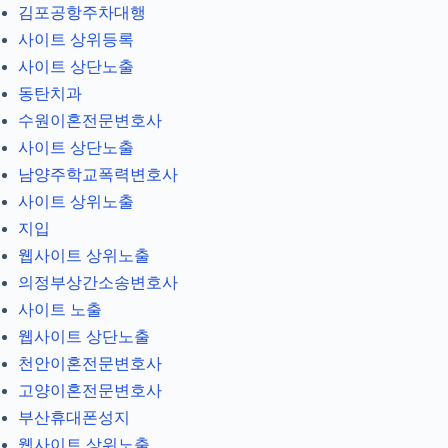
김포공항주차대행
사이트 상위등록
사이트 상단노출
동탄치과
수원이혼전문변호사
사이트 상단노출
남양주학교폭력변호사
사이트 상위노출
지입
웹사이트 상위노출
의정부상간소송변호사
사이트 노출
웹사이트 상단노출
천안이혼전문변호사
고양이혼전문변호사
부산휴대폰성지
웹사이트 상위노출