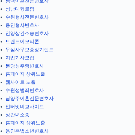
평택이혼전문변호사
성남대형로펌
수원형사전문변호사
용인형사변호사
안양상간소송변호사
브랜드이모티콘
무심사무보증장기렌트
지입기사모집
분당성추행변호사
홈페이지 상위노출
웹사이트 노출
수원성범죄변호사
남양주이혼전문변호사
인터넷비교사이트
상간녀소송
홈페이지 상위노출
용인촉법소년변호사