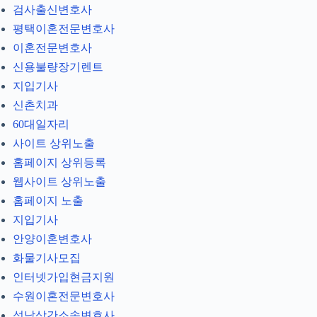
검사출신변호사
평택이혼전문변호사
이혼전문변호사
신용불량장기렌트
지입기사
신촌치과
60대일자리
사이트 상위노출
홈페이지 상위등록
웹사이트 상위노출
홈페이지 노출
지입기사
안양이혼변호사
화물기사모집
인터넷가입현금지원
수원이혼전문변호사
성남상간소송변호사