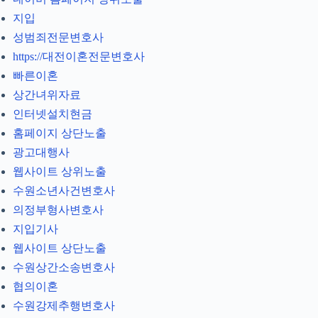
지입
성범죄전문변호사
https://대전이혼전문변호사
빠른이혼
상간녀위자료
인터넷설치현금
홈페이지 상단노출
광고대행사
웹사이트 상위노출
수원소년사건변호사
의정부형사변호사
지입기사
웹사이트 상단노출
수원상간소송변호사
협의이혼
수원강제추행변호사