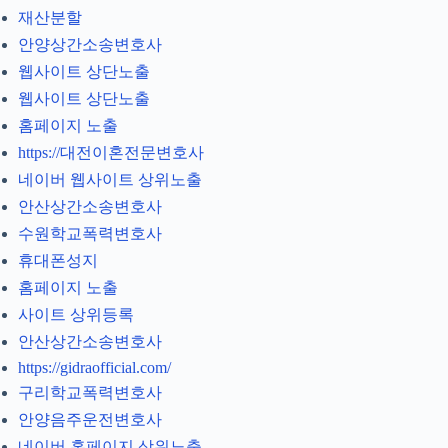
재산분할
안양상간소송변호사
웹사이트 상단노출
웹사이트 상단노출
홈페이지 노출
https://대전이혼전문변호사
네이버 웹사이트 상위노출
안산상간소송변호사
수원학교폭력변호사
휴대폰성지
홈페이지 노출
사이트 상위등록
안산상간소송변호사
https://gidraofficial.com/
구리학교폭력변호사
안양음주운전변호사
네이버 홈페이지 상위노출