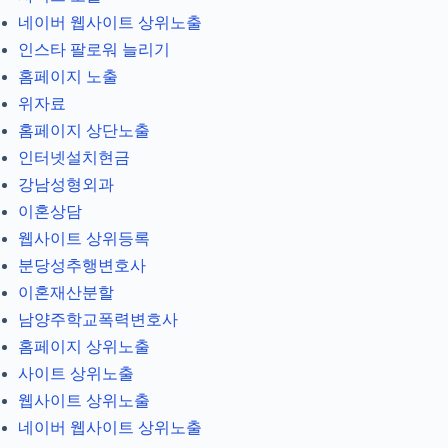
네이버 웹사이트 상위노출
인스타 팔로워 늘리기
홈페이지 노출
위자료
홈페이지 상단노출
인터넷설치현금
강남성형외과
이혼상담
웹사이트 상위등록
분당성추행변호사
이혼재산분할
남양주학교폭력변호사
홈페이지 상위노출
사이트 상위노출
웹사이트 상위노출
네이버 웹사이트 상위노출