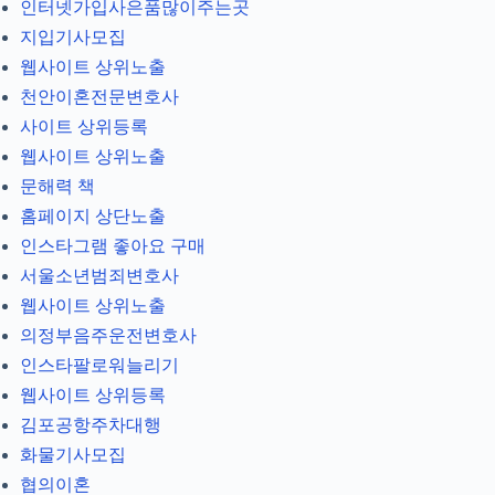
인터넷가입사은품많이주는곳
지입기사모집
웹사이트 상위노출
천안이혼전문변호사
사이트 상위등록
웹사이트 상위노출
문해력 책
홈페이지 상단노출
인스타그램 좋아요 구매
서울소년범죄변호사
웹사이트 상위노출
의정부음주운전변호사
인스타팔로워늘리기
웹사이트 상위등록
김포공항주차대행
화물기사모집
협의이혼