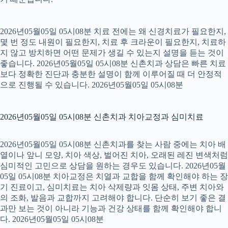
2026년05월05일 05시08분 치료 전에는 왜 신경치료가 필요한지,
몇 번 정도 내원이 필요한지, 치료 후 크라운이 필요한지, 치료하
지 않고 방치하면 어떤 문제가 생길 수 있는지 설명을 듣는 것이
좋습니다. 2026년05월05일 05시08분 신촌치과 상담은 빠른 치료
보다 정확한 진단과 충분한 설명이 함께 이루어질 때 더 안정적
으로 진행될 수 있습니다. 2026년05월05일 05시08분
2026년05월05일 05시08분 신촌치과 치아교정과 심미치료
2026년05월05일 05시08분 신촌치과를 찾는 사람 중에는 치아 배
열이나 앞니 모양, 치아 색상, 벌어진 치아, 오래된 레진 변색처럼
심미적인 고민으로 상담을 원하는 경우도 있습니다. 2026년05월
05일 05시08분 치아교정은 치열과 교합을 함께 확인해야 하는 장
기 진료이고, 심미치료는 치아 삭제량과 잇몸 상태, 주변 치아와
의 조화, 발음과 교합까지 고려해야 합니다. 단순히 보기 좋은 결
과만 보는 것이 아니라 기능과 건강 상태를 함께 확인해야 합니
다. 2026년05월05일 05시08분