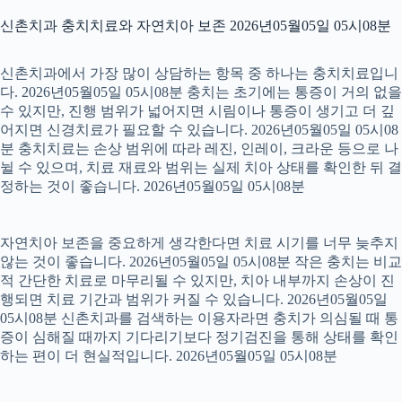
신촌치과 충치치료와 자연치아 보존 2026년05월05일 05시08분
신촌치과에서 가장 많이 상담하는 항목 중 하나는 충치치료입니
다. 2026년05월05일 05시08분 충치는 초기에는 통증이 거의 없을
수 있지만, 진행 범위가 넓어지면 시림이나 통증이 생기고 더 깊
어지면 신경치료가 필요할 수 있습니다. 2026년05월05일 05시08
분 충치치료는 손상 범위에 따라 레진, 인레이, 크라운 등으로 나
뉠 수 있으며, 치료 재료와 범위는 실제 치아 상태를 확인한 뒤 결
정하는 것이 좋습니다. 2026년05월05일 05시08분
자연치아 보존을 중요하게 생각한다면 치료 시기를 너무 늦추지
않는 것이 좋습니다. 2026년05월05일 05시08분 작은 충치는 비교
적 간단한 치료로 마무리될 수 있지만, 치아 내부까지 손상이 진
행되면 치료 기간과 범위가 커질 수 있습니다. 2026년05월05일
05시08분 신촌치과를 검색하는 이용자라면 충치가 의심될 때 통
증이 심해질 때까지 기다리기보다 정기검진을 통해 상태를 확인
하는 편이 더 현실적입니다. 2026년05월05일 05시08분