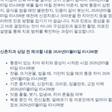
05일 05시08분 예를 들어 며칠 전부터 아픈지, 밤에 통증이 심한
지, 음식을 씹을 때만 불편한지, 잇몸이 같이 붓는지, 2026년05월
05일 05시08분 예전에 신경치료나 크라운을 한 치아인지 등을 정
리하면 진료 방향을 잡기가 더 쉽습니다. 치과 진료는 증상을 듣
고 바로 결정되는 것이 아니라 구강검진과 필요한 촬영, 의료진
설명을 통해 치료 범위를 확인하는 과정이 필요합니다.
신촌치과 상담 전 체크할 내용 2026년05월05일 05시08분
통증이 있는 치아 위치와 증상이 시작된 시점 2026년05월
05일 05시08분
찬물, 뜨거운물, 씹을 때, 가만히 있을 때의 통증 차이 2026
년05월05일 05시08분
기존 충치치료, 신경치료, 크라운, 임플란트, 교정 이력
2026년05월05일 05시08분
잇몸 출혈, 붓기, 입냄새, 치아 흔들림 여부
복용 중인 약, 전신질환, 알레르기 등 의료진에게 알려야 할
정보 2026년05월05일 05시08분