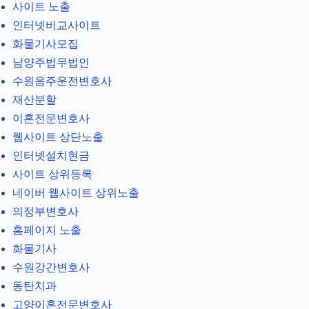
사이트 노출
인터넷비교사이트
화물기사모집
남양주법무법인
수원음주운전변호사
재산분할
이혼전문변호사
웹사이트 상단노출
인터넷설치현금
사이트 상위등록
네이버 웹사이트 상위노출
의정부변호사
홈페이지 노출
화물기사
수원강간변호사
동탄치과
고양이혼전문변호사