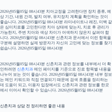
2026년05월05일 08시43분 치아교정을 고려한다면 장치 종류, 예
상 기간, 내원 간격, 발치 여부, 유지장치 계획을 확인하는 것이
좋습니다. 2026년05월05일 08시43분 라미네이트나 레진, 미백 같
은 심미치료를 고민한다면 치아 상태에 맞는지, 치료 후 관리가
가능한지, 주변 치아와 색상 차이가 어색하지 않은지 살펴야 합
니다. 2026년05월05일 08시43분 신촌치과 문서에서 이런 항목을
구분해 설명하면 실제 방문자가 자신의 고민에 맞는 정보를 찾기
쉽습니다. 2026년05월05일 08시43분
2026년05월05일 08시43분 신촌치과 관련 정보를 내부에서 더 확
인하려면
신촌치과
메인 페이지를 기준으로 진료 항목별 내용을
나누어 보는 것이 좋습니다. 2026년05월05일 08시43분 내부 정보
는 메인 키워드와 직접 연결되기 때문에 검색 흐름을 정리하는
데 도움이 되고, 이용자 입장에서도 신촌치과 관련 정보를 한곳
에서 이어서 확인할 수 있습니다. 2026년05월05일 08시43분
신촌치과 상담 전 정리하면 좋은 내용