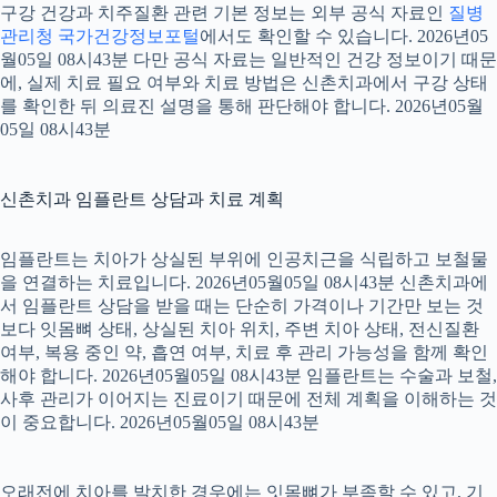
구강 건강과 치주질환 관련 기본 정보는 외부 공식 자료인
질병
관리청 국가건강정보포털
에서도 확인할 수 있습니다. 2026년05
월05일 08시43분 다만 공식 자료는 일반적인 건강 정보이기 때문
에, 실제 치료 필요 여부와 치료 방법은 신촌치과에서 구강 상태
를 확인한 뒤 의료진 설명을 통해 판단해야 합니다. 2026년05월
05일 08시43분
신촌치과 임플란트 상담과 치료 계획
임플란트는 치아가 상실된 부위에 인공치근을 식립하고 보철물
을 연결하는 치료입니다. 2026년05월05일 08시43분 신촌치과에
서 임플란트 상담을 받을 때는 단순히 가격이나 기간만 보는 것
보다 잇몸뼈 상태, 상실된 치아 위치, 주변 치아 상태, 전신질환
여부, 복용 중인 약, 흡연 여부, 치료 후 관리 가능성을 함께 확인
해야 합니다. 2026년05월05일 08시43분 임플란트는 수술과 보철,
사후 관리가 이어지는 진료이기 때문에 전체 계획을 이해하는 것
이 중요합니다. 2026년05월05일 08시43분
오래전에 치아를 발치한 경우에는 잇몸뼈가 부족할 수 있고, 기