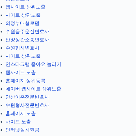
웹사이트 상위노출
사이트 상단노출
의정부대형로펌
수원음주운전변호사
안양상간소송변호사
수원형사변호사
사이트 상위노출
인스타그램 좋아요 늘리기
웹사이트 노출
홈페이지 상위등록
네이버 웹사이트 상위노출
안산이혼전문변호사
수원형사전문변호사
홈페이지 노출
사이트 노출
인터넷설치현금