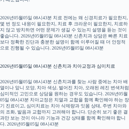
2026년05월05일 08시43분 치료 전에는 왜 신경치료가 필요한지,
몇 번 정도 내원이 필요한지, 치료 후 크라운이 필요한지, 치료하
지 않고 방치하면 어떤 문제가 생길 수 있는지 설명을 듣는 것이
좋습니다. 2026년05월05일 08시43분 신촌치과 상담은 빠른 치료
보다 정확한 진단과 충분한 설명이 함께 이루어질 때 더 안정적
으로 진행될 수 있습니다. 2026년05월05일 08시43분
2026년05월05일 08시43분 신촌치과 치아교정과 심미치료
2026년05월05일 08시43분 신촌치과를 찾는 사람 중에는 치아 배
열이나 앞니 모양, 치아 색상, 벌어진 치아, 오래된 레진 변색처럼
심미적인 고민으로 상담을 원하는 경우도 있습니다. 2026년05월
05일 08시43분 치아교정은 치열과 교합을 함께 확인해야 하는 장
기 진료이고, 심미치료는 치아 삭제량과 잇몸 상태, 주변 치아와
의 조화, 발음과 교합까지 고려해야 합니다. 단순히 보기 좋은 결
과만 보는 것이 아니라 기능과 건강 상태를 함께 확인해야 합니
다. 2026년05월05일 08시43분