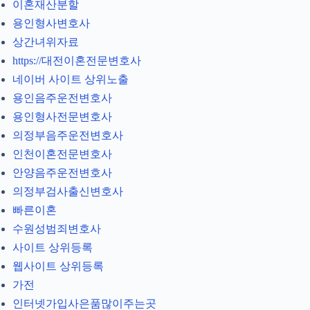
이혼재산분할
용인형사변호사
상간녀위자료
https://대전이혼전문변호사
네이버 사이트 상위노출
용인음주운전변호사
용인형사전문변호사
의정부음주운전변호사
인천이혼전문변호사
안양음주운전변호사
의정부검사출신변호사
빠른이혼
수원성범죄변호사
사이트 상위등록
웹사이트 상위등록
가전
인터넷가입사은품많이주는곳