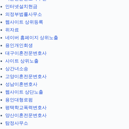
인터넷설치현금
의정부법률사무소
웹사이트 상위등록
위자료
네이버 홈페이지 상위노출
용인개인회생
대구이혼전문변호사
사이트 상위노출
상간녀소송
고양이혼전문변호사
성남이혼변호사
웹사이트 상단노출
용인대형로펌
평택학교폭력변호사
양산이혼전문변호사
탐정사무소