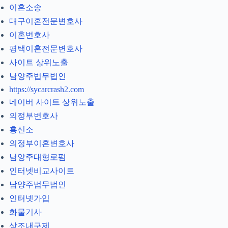
이혼소송
대구이혼전문변호사
이혼변호사
평택이혼전문변호사
사이트 상위노출
남양주법무법인
https://sycarcrash2.com
네이버 사이트 상위노출
의정부변호사
흥신소
의정부이혼변호사
남양주대형로펌
인터넷비교사이트
남양주법무법인
인터넷가입
화물기사
상조내구제