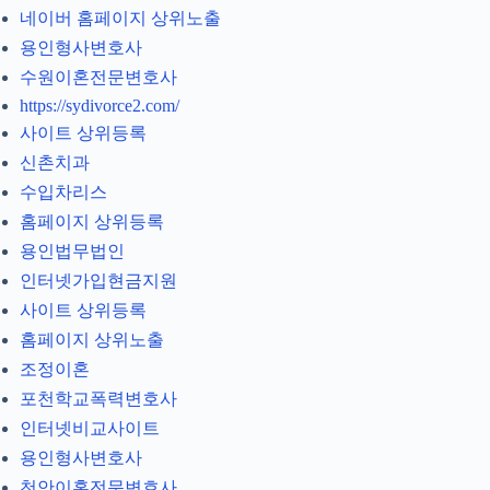
네이버 홈페이지 상위노출
용인형사변호사
수원이혼전문변호사
https://sydivorce2.com/
사이트 상위등록
신촌치과
수입차리스
홈페이지 상위등록
용인법무법인
인터넷가입현금지원
사이트 상위등록
홈페이지 상위노출
조정이혼
포천학교폭력변호사
인터넷비교사이트
용인형사변호사
천안이혼전문변호사