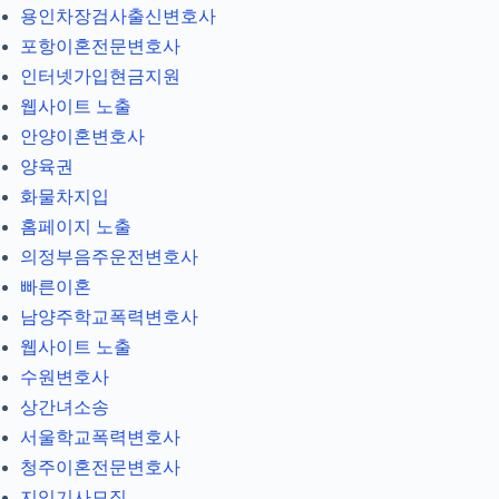
용인차장검사출신변호사
포항이혼전문변호사
인터넷가입현금지원
웹사이트 노출
안양이혼변호사
양육권
화물차지입
홈페이지 노출
의정부음주운전변호사
빠른이혼
남양주학교폭력변호사
웹사이트 노출
수원변호사
상간녀소송
서울학교폭력변호사
청주이혼전문변호사
지입기사모집