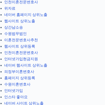
인천이혼전문변호사
위자료
네이버 홈페이지 상위노출
웹사이트 상위노출
상간남소송
수원법무법인
이혼전문변호사추천
웹사이트 상위등록
인천이혼전문변호사
인터넷가입현금지원
네이버 웹사이트 상위노출
의정부이혼변호사
홈페이지 상위등록
수원이혼변호사
인터넷가입
인스타 좋아요
네이버 사이트 상위노출