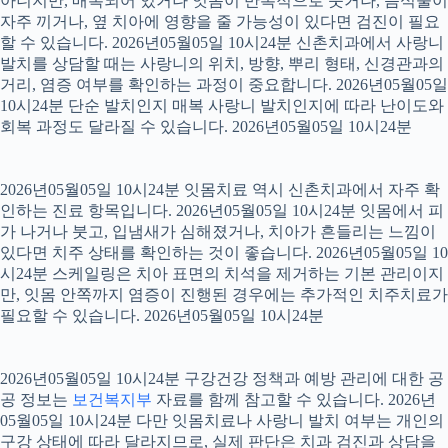
아니지만, 매복되어 있거나 잇몸이 반복적으로 붓거나, 음식물이
자주 끼거나, 옆 치아에 영향을 줄 가능성이 있다면 검진이 필요
할 수 있습니다. 2026년05월05일 10시24분 신촌치과에서 사랑니
발치를 상담할 때는 사랑니의 위치, 방향, 뿌리 형태, 신경관과의
거리, 염증 여부를 확인하는 과정이 중요합니다. 2026년05월05일
10시24분 단순 발치인지 매복 사랑니 발치인지에 따라 난이도와
회복 과정도 달라질 수 있습니다. 2026년05월05일 10시24분
2026년05월05일 10시24분 잇몸치료 역시 신촌치과에서 자주 확
인하는 진료 항목입니다. 2026년05월05일 10시24분 잇몸에서 피
가 나거나 붓고, 입냄새가 심해졌거나, 치아가 흔들리는 느낌이
있다면 치주 상태를 확인하는 것이 좋습니다. 2026년05월05일 10
시24분 스케일링은 치아 표면의 치석을 제거하는 기본 관리이지
만, 잇몸 안쪽까지 염증이 진행된 경우에는 추가적인 치주치료가
필요할 수 있습니다. 2026년05월05일 10시24분
2026년05월05일 10시24분 구강건강 정책과 예방 관리에 대한 공
공 정보는
보건복지부
자료를 함께 참고할 수 있습니다. 2026년
05월05일 10시24분 다만 잇몸치료나 사랑니 발치 여부는 개인의
구강 상태에 따라 달라지므로, 실제 판단은 치과 검진과 상담을