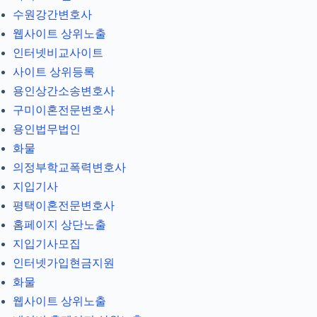
수원강간변호사
웹사이트 상위노출
인터넷비교사이트
사이트 상위등록
용인상간소송변호사
구미이혼전문변호사
용인법무법인
화물
의정부학교폭력변호사
지입기사
평택이혼전문변호사
홈페이지 상단노출
지입기사모집
인터넷가입현금지원
화물
웹사이트 상위노출