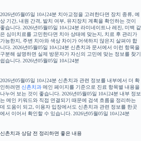
2026년05월05일 10시24분 치아교정을 고려한다면 장치 종류, 예
상 기간, 내원 간격, 발치 여부, 유지장치 계획을 확인하는 것이
좋습니다. 2026년05월05일 10시24분 라미네이트나 레진, 미백 같
은 심미치료를 고민한다면 치아 상태에 맞는지, 치료 후 관리가
가능한지, 주변 치아와 색상 차이가 어색하지 않은지 살펴야 합
니다. 2026년05월05일 10시24분 신촌치과 문서에서 이런 항목을
구분해 설명하면 실제 방문자가 자신의 고민에 맞는 정보를 찾기
쉽습니다. 2026년05월05일 10시24분
2026년05월05일 10시24분 신촌치과 관련 정보를 내부에서 더 확
인하려면
신촌치과
메인 페이지를 기준으로 진료 항목별 내용을
나누어 보는 것이 좋습니다. 2026년05월05일 10시24분 내부 정보
는 메인 키워드와 직접 연결되기 때문에 검색 흐름을 정리하는
데 도움이 되고, 이용자 입장에서도 신촌치과 관련 정보를 한곳
에서 이어서 확인할 수 있습니다. 2026년05월05일 10시24분
신촌치과 상담 전 정리하면 좋은 내용