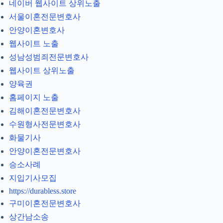
네이버 웹사이트 상위노출
서울이혼전문변호사
안양이혼변호사
웹사이트 노출
성남성범죄전문변호사
웹사이트 상위노출
양육권
홈페이지 노출
김해이혼전문변호사
수원형사전문변호사
화물기사
안양이혼전문변호사
승소사례
지입기사모집
https://durabless.store
구미이혼전문변호사
상간남소송