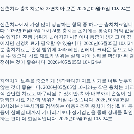
신촌치과 충치치료와 자연치아 보존 2026년05월05일 10시24분
신촌치과에서 가장 많이 상담하는 항목 중 하나는 충치치료입니
다. 2026년05월05일 10시24분 충치는 초기에는 통증이 거의 없을
수 있지만, 진행 범위가 넓어지면 시림이나 통증이 생기고 더 깊
어지면 신경치료가 필요할 수 있습니다. 2026년05월05일 10시24
분 충치치료는 손상 범위에 따라 레진, 인레이, 크라운 등으로 나
뉠 수 있으며, 치료 재료와 범위는 실제 치아 상태를 확인한 뒤 결
정하는 것이 좋습니다. 2026년05월05일 10시24분
자연치아 보존을 중요하게 생각한다면 치료 시기를 너무 늦추지
않는 것이 좋습니다. 2026년05월05일 10시24분 작은 충치는 비교
적 간단한 치료로 마무리될 수 있지만, 치아 내부까지 손상이 진
행되면 치료 기간과 범위가 커질 수 있습니다. 2026년05월05일
10시24분 신촌치과를 검색하는 이용자라면 충치가 의심될 때 통
증이 심해질 때까지 기다리기보다 정기검진을 통해 상태를 확인
하는 편이 더 현실적입니다. 2026년05월05일 10시24분