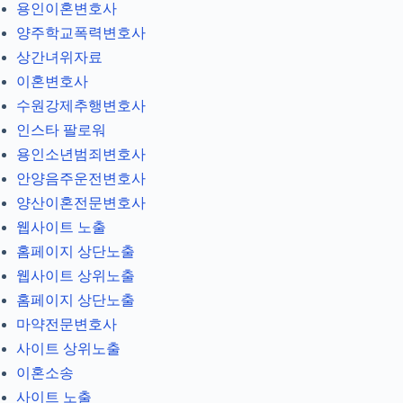
용인이혼변호사
양주학교폭력변호사
상간녀위자료
이혼변호사
수원강제추행변호사
인스타 팔로워
용인소년범죄변호사
안양음주운전변호사
양산이혼전문변호사
웹사이트 노출
홈페이지 상단노출
웹사이트 상위노출
홈페이지 상단노출
마약전문변호사
사이트 상위노출
이혼소송
사이트 노출