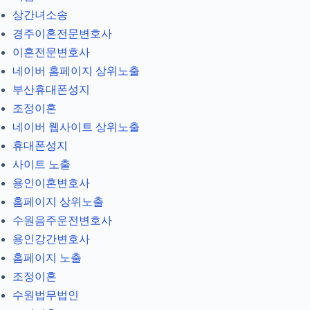
상간녀소송
경주이혼전문변호사
이혼전문변호사
네이버 홈페이지 상위노출
부산휴대폰성지
조정이혼
네이버 웹사이트 상위노출
휴대폰성지
사이트 노출
용인이혼변호사
홈페이지 상위노출
수원음주운전변호사
용인강간변호사
홈페이지 노출
조정이혼
수원법무법인