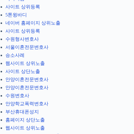
사이트 상위등록
5톤윙바디
네이버 홈페이지 상위노출
사이트 상위등록
수원형사변호사
서울이혼전문변호사
승소사례
웹사이트 상위노출
사이트 상단노출
안양이혼전문변호사
안양이혼전문변호사
수원변호사
안양학교폭력변호사
부산휴대폰성지
홈페이지 상단노출
웹사이트 상위노출