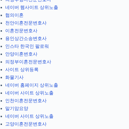
네이버 웹사이트 상위노출
협의이혼
천안이혼전문변호사
이혼전문변호사
용인상간소송변호사
인스타 한국인 팔로워
안양이혼변호사
의정부이혼전문변호사
사이트 상위등록
화물기사
네이버 홈페이지 상위노출
네이버 사이트 상위노출
인천이혼전문변호사
말기암요양
네이버 사이트 상위노출
고양이혼전문변호사