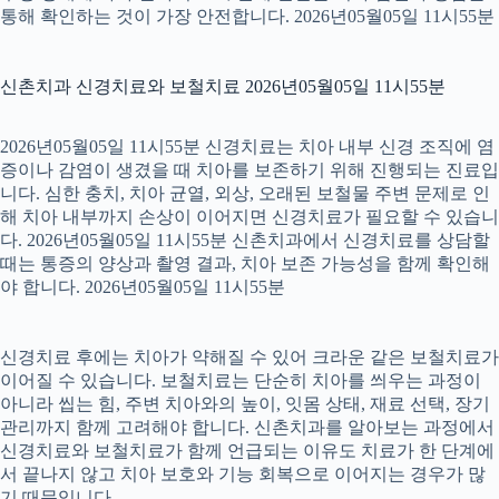
통해 확인하는 것이 가장 안전합니다. 2026년05월05일 11시55분
신촌치과 신경치료와 보철치료 2026년05월05일 11시55분
2026년05월05일 11시55분 신경치료는 치아 내부 신경 조직에 염
증이나 감염이 생겼을 때 치아를 보존하기 위해 진행되는 진료입
니다. 심한 충치, 치아 균열, 외상, 오래된 보철물 주변 문제로 인
해 치아 내부까지 손상이 이어지면 신경치료가 필요할 수 있습니
다. 2026년05월05일 11시55분 신촌치과에서 신경치료를 상담할
때는 통증의 양상과 촬영 결과, 치아 보존 가능성을 함께 확인해
야 합니다. 2026년05월05일 11시55분
신경치료 후에는 치아가 약해질 수 있어 크라운 같은 보철치료가
이어질 수 있습니다. 보철치료는 단순히 치아를 씌우는 과정이
아니라 씹는 힘, 주변 치아와의 높이, 잇몸 상태, 재료 선택, 장기
관리까지 함께 고려해야 합니다. 신촌치과를 알아보는 과정에서
신경치료와 보철치료가 함께 언급되는 이유도 치료가 한 단계에
서 끝나지 않고 치아 보호와 기능 회복으로 이어지는 경우가 많
기 때문입니다.