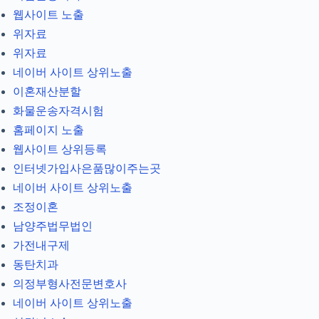
웹사이트 노출
위자료
위자료
네이버 사이트 상위노출
이혼재산분할
화물운송자격시험
홈페이지 노출
웹사이트 상위등록
인터넷가입사은품많이주는곳
네이버 사이트 상위노출
조정이혼
남양주법무법인
가전내구제
동탄치과
의정부형사전문변호사
네이버 사이트 상위노출