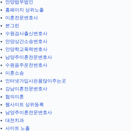
안양법무법인
홈페이지 상위노출
이혼전문변호사
본그린
수원검사출신변호사
안양상간소송변호사
안양학교폭력변호사
남양주이혼전문변호사
수원음주운전변호사
이혼소송
인터넷가입사은품많이주는곳
강남이혼전문변호사
협의이혼
웹사이트 상위등록
남양주이혼전문변호사
대전치과
사이트 노출