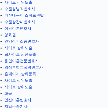
사이트 상위노출
수원성범죄변호사
가전내구제 스피드렌탈
수원상간녀변호사
성남이혼변호사
양육권
안양상간소송변호사
사이트 상위노출
웹사이트 상단노출
용인이혼전문변호사
의정부학교폭력변호사
홈페이지 상위등록
사이트 상위노출
사이트 상위노출
화물
안산이혼변호사
지입운송기사