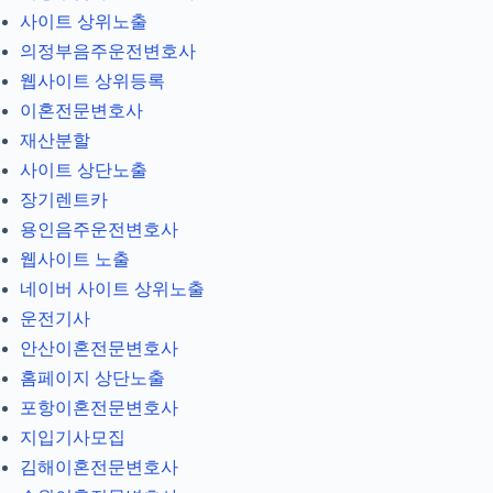
사이트 상위노출
의정부음주운전변호사
웹사이트 상위등록
이혼전문변호사
재산분할
사이트 상단노출
장기렌트카
용인음주운전변호사
웹사이트 노출
네이버 사이트 상위노출
운전기사
안산이혼전문변호사
홈페이지 상단노출
포항이혼전문변호사
지입기사모집
김해이혼전문변호사