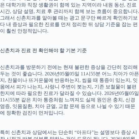
은 대학가와 직장 생활권이 함께 있는 지역이라 내원 동선, 진료
시간, 상담 설명, 치료 후 관리까지 함께 보는 흐름이 중요합니다.
그래서 신촌치과를 알아볼 때는 광고 문구만 빠르게 확인하기보
다 내 증상과 필요한 진료를 먼저 정리한 뒤 상담 기준을 잡는 편
이 훨씬 안정적입니다.
신촌치과 진료 전 확인해야 할 기본 기준
신촌치과를 방문하기 전에는 현재 불편한 증상을 간단히 정리해
두는 것이 좋습니다. 2026년05월05일 11시55분 어느 치아가 아픈
지, 찬물이나 뜨거운물에 반응하는지, 씹을 때 통증이 있는지, 잇
몸에서 피가 나는지, 사랑니 주변이 붓는지, 기존 보철물이 불편
한지에 따라 필요한 진료가 달라질 수 있습니다. 2026년05월05일
11시55분 같은 치아 통증처럼 느껴져도 실제 원인은 충치, 신경
염증, 잇몸질환, 치아 균열, 교합 문제 등으로 나뉠 수 있기 때문
에 정확한 검진이 먼저입니다.
특히 신촌치과 상담에서는 단순히 “아프다”는 설명보다 증상 시
작 시점과 반복 여부를 말하는 것이 도움이 됩니다. 2026년05월