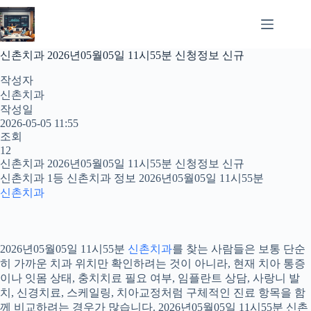
본
문
으
로
신촌치과 2026년05월05일 11시55분 신청정보 신규
건
너
작성자
뛰
신촌치과
기
작성일
2026-05-05 11:55
조회
12
신촌치과 2026년05월05일 11시55분 신청정보 신규
신촌치과 1등 신촌치과 정보 2026년05월05일 11시55분
신촌치과
2026년05월05일 11시55분
신촌치과
를 찾는 사람들은 보통 단순
히 가까운 치과 위치만 확인하려는 것이 아니라, 현재 치아 통증
이나 잇몸 상태, 충치치료 필요 여부, 임플란트 상담, 사랑니 발
치, 신경치료, 스케일링, 치아교정처럼 구체적인 진료 항목을 함
께 비교하려는 경우가 많습니다. 2026년05월05일 11시55분 신촌