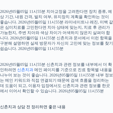
2026년05월05일 11시55분 치아교정을 고려한다면 장치 종류, 예
상 기간, 내원 간격, 발치 여부, 유지장치 계획을 확인하는 것이
좋습니다. 2026년05월05일 11시55분 라미네이트나 레진, 미백 같
은 심미치료를 고민한다면 치아 상태에 맞는지, 치료 후 관리가
가능한지, 주변 치아와 색상 차이가 어색하지 않은지 살펴야 합
니다. 2026년05월05일 11시55분 신촌치과 문서에서 이런 항목을
구분해 설명하면 실제 방문자가 자신의 고민에 맞는 정보를 찾기
쉽습니다. 2026년05월05일 11시55분
2026년05월05일 11시55분 신촌치과 관련 정보를 내부에서 더 확
인하려면
신촌치과
메인 페이지를 기준으로 진료 항목별 내용을
나누어 보는 것이 좋습니다. 2026년05월05일 11시55분 내부 정보
는 메인 키워드와 직접 연결되기 때문에 검색 흐름을 정리하는
데 도움이 되고, 이용자 입장에서도 신촌치과 관련 정보를 한곳
에서 이어서 확인할 수 있습니다. 2026년05월05일 11시55분
신촌치과 상담 전 정리하면 좋은 내용