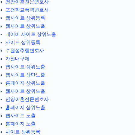
천안이혼전문변호사
포천학교폭력변호사
웹사이트 상위등록
웹사이트 상위노출
네이버 사이트 상위노출
사이트 상위등록
수원성추행변호사
가전내구제
웹사이트 상위노출
웹사이트 상단노출
홈페이지 상위노출
웹사이트 상위노출
안양이혼전문변호사
홈페이지 상위노출
웹사이트 노출
홈페이지 노출
사이트 상위등록