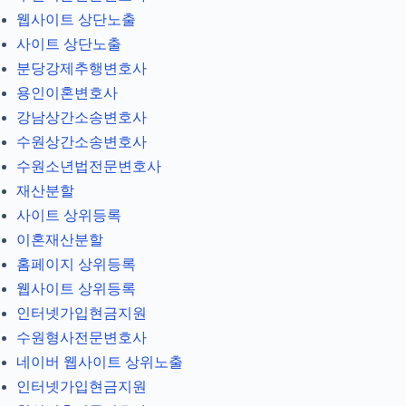
웹사이트 상단노출
사이트 상단노출
분당강제추행변호사
용인이혼변호사
강남상간소송변호사
수원상간소송변호사
수원소년법전문변호사
재산분할
사이트 상위등록
이혼재산분할
홈페이지 상위등록
웹사이트 상위등록
인터넷가입현금지원
수원형사전문변호사
네이버 웹사이트 상위노출
인터넷가입현금지원