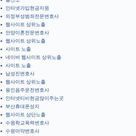
인터넷가입현금지원
의정부성범죄전문변호사
웹사이트 상위노출
안양이혼전문변호사
웹사이트 상위노출
사이트 노출
네이버 웹사이트 상위노출
사이트 노출
남성진변호사
웹사이트 상위노출
용인음주운전변호사
인터넷티비현금많이주는곳
부산휴대폰성지
웹사이트 상단노출
수원학교폭력변호사
수원마약변호사