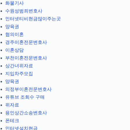
화물기사
수원성범죄변호사
인터넷티비현금많이주는곳
양육권
협의이혼
경주이혼전문변호사
이혼상담
부천이혼전문변호사
상간녀위자료
지입차주모집
양육권
의정부이혼전문변호사
유튜브 조회수 구매
위자료
용인상간소송변호사
폰테크
인터넷설치현금