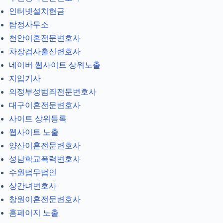
인터넷설치현금
탐정사무소
천안이혼전문변호사
차장검사출신변호사
네이버 웹사이트 상위노출
지입기사
의정부성범죄전문변호사
대구이혼전문변호사
사이트 상위등록
웹사이트 노출
양산이혼전문변호사
성남학교폭력변호사
수원법무법인
상간녀변호사
창원이혼전문변호사
홈페이지 노출