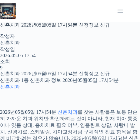
본
문
으
로
신촌치과 2026년05월05일 17시54분 신청정보 신규
건
너
작성자
뛰
신촌치과
기
작성일
2026-05-05 17:54
조회
9
신촌치과 2026년05월05일 17시54분 신청정보 신규
신촌치과 1등 신촌치과 정보 2026년05월05일 17시54분
신촌치과
2026년05월05일 17시54분
신촌치과
를 찾는 사람들은 보통 단순
히 가까운 치과 위치만 확인하려는 것이 아니라, 현재 치아 통증
이나 잇몸 상태, 충치치료 필요 여부, 임플란트 상담, 사랑니 발
치, 신경치료, 스케일링, 치아교정처럼 구체적인 진료 항목을 함
께 비교하려는 경우가 많습니다. 2026년05월05일 17시54분 신촌