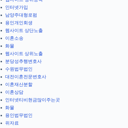
인터넷가입
남양주대형로펌
용인개인회생
웹사이트 상단노출
이혼소송
화물
웹사이트 상위노출
분당성추행변호사
수원법무법인
대전이혼전문변호사
이혼재산분할
이혼상담
인터넷티비현금많이주는곳
화물
용인법무법인
위자료