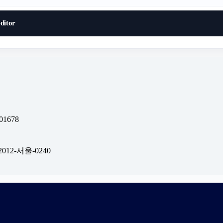
itor
1678
012-서울-0240