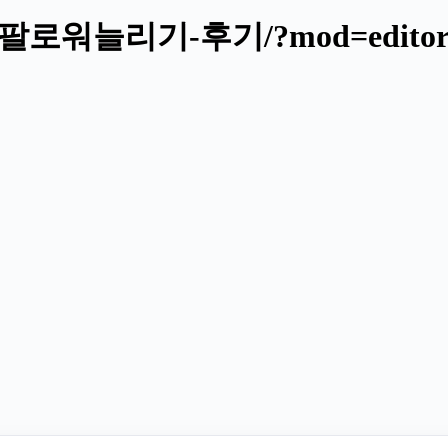
m/인스타팔로워늘리기-후기/?mod=edito