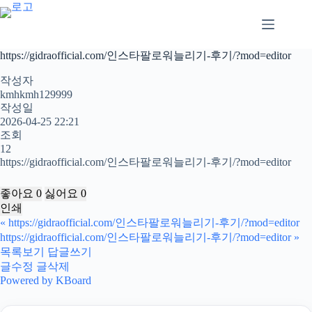
본
문
으
로
https://gidraofficial.com/인스타팔로워늘리기-후기/?mod=editor
건
너
작성자
뛰
kmhkmh129999
작성일
기
2026-04-25 22:21
조회
12
https://gidraofficial.com/인스타팔로워늘리기-후기/?mod=editor
좋아요
0
싫어요
0
인쇄
«
https://gidraofficial.com/인스타팔로워늘리기-후기/?mod=editor
https://gidraofficial.com/인스타팔로워늘리기-후기/?mod=editor
»
목록보기
답글쓰기
글수정
글삭제
Powered by KBoard