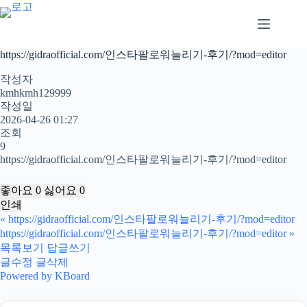
본
문
으
로
https://gidraofficial.com/인스타팔로워늘리기-후기/?mod=editor
건
너
작성자
뛰
kmhkmh129999
작성일
기
2026-04-26 01:27
조회
9
https://gidraofficial.com/인스타팔로워늘리기-후기/?mod=editor
좋아요
0
싫어요
0
인쇄
«
https://gidraofficial.com/인스타팔로워늘리기-후기/?mod=editor
https://gidraofficial.com/인스타팔로워늘리기-후기/?mod=editor
»
목록보기
답글쓰기
글수정
글삭제
Powered by KBoard