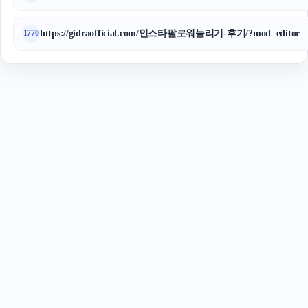
https://gidraofficial.com/인스타팔로워늘리기-후기/?mod=editor
1770