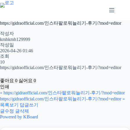
본
문
으
로
https://gidraofficial.com/인스타팔로워늘리기-후기/?mod=editor
건
너
작성자
뛰
kmhkmh129999
작성일
기
2026-04-26 01:46
조회
10
https://gidraofficial.com/인스타팔로워늘리기-후기/?mod=editor
좋아요
0
싫어요
0
인쇄
«
https://gidraofficial.com/인스타팔로워늘리기-후기/?mod=editor
https://gidraofficial.com/인스타팔로워늘리기-후기/?mod=editor
»
목록보기
답글쓰기
글수정
글삭제
Powered by KBoard