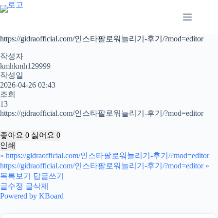
본
문
으
로
https://gidraofficial.com/인스타팔로워늘리기-후기/?mod=editor
건
너
작성자
뛰
kmhkmh129999
작성일
기
2026-04-26 02:43
조회
13
https://gidraofficial.com/인스타팔로워늘리기-후기/?mod=editor
좋아요
0
싫어요
0
인쇄
«
https://gidraofficial.com/인스타팔로워늘리기-후기/?mod=editor
https://gidraofficial.com/인스타팔로워늘리기-후기/?mod=editor
»
목록보기
답글쓰기
글수정
글삭제
Powered by KBoard