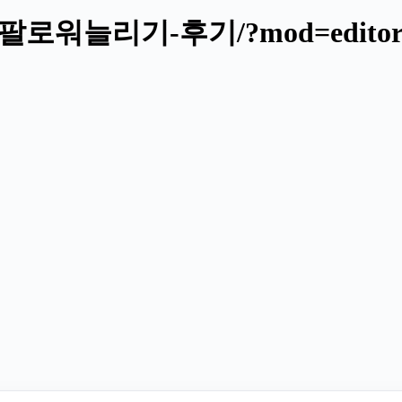
m/인스타팔로워늘리기-후기/?mod=edito