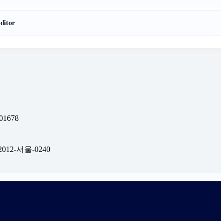
itor
1678
012-서울-0240