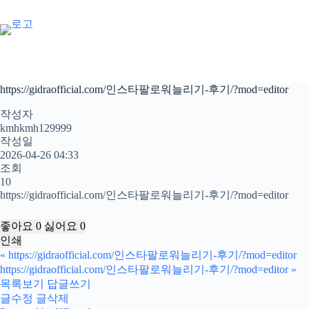
본
문
으
로
건
너
https://gidraofficial.com/인스타팔로워늘리기-후기/?mod=editor
뛰
기
작성자
kmhkmh129999
작성일
2026-04-26 04:33
조회
10
https://gidraofficial.com/인스타팔로워늘리기-후기/?mod=editor
좋아요
0
싫어요
0
인쇄
«
https://gidraofficial.com/인스타팔로워늘리기-후기/?mod=editor
https://gidraofficial.com/인스타팔로워늘리기-후기/?mod=editor
»
목록보기
답글쓰기
글수정
글삭제