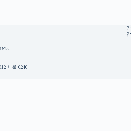
암
암
678
12-서울-0240
 공간
택 시 참고할 수 있는 내용을 gidraofficial.com 안에서 확인할