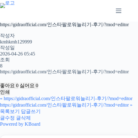
본
문
으
로
https://gidraofficial.com/인스타팔로워늘리기-후기/?mod=editor
건
너
작성자
뛰
kmhkmh129999
작성일
기
2026-04-26 05:45
조회
8
https://gidraofficial.com/인스타팔로워늘리기-후기/?mod=editor
좋아요
0
싫어요
0
인쇄
«
https://gidraofficial.com/인스타팔로워늘리기-후기/?mod=editor
https://gidraofficial.com/인스타팔로워늘리기-후기/?mod=editor
»
목록보기
답글쓰기
글수정
글삭제
Powered by KBoard