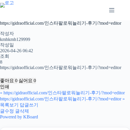
본
문
으
로
https://gidraofficial.com/인스타팔로워늘리기-후기/?mod=editor
건
너
작성자
뛰
kmhkmh129999
작성일
기
2026-04-26 06:42
조회
8
https://gidraofficial.com/인스타팔로워늘리기-후기/?mod=editor
좋아요
0
싫어요
0
인쇄
«
https://gidraofficial.com/인스타팔로워늘리기-후기/?mod=editor
https://gidraofficial.com/인스타팔로워늘리기-후기/?mod=editor
»
목록보기
답글쓰기
글수정
글삭제
Powered by KBoard