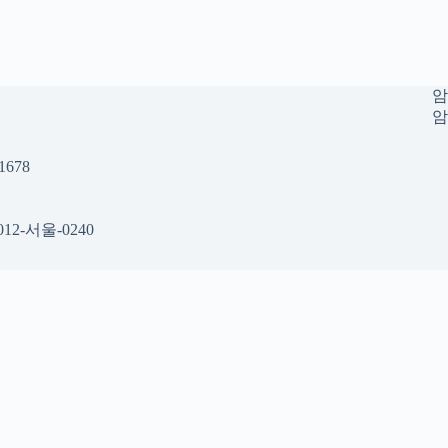
암
암
678
12-서울-0240
 공간
택 시 참고할 수 있는 내용을 gidraofficial.com 안에서 확인할