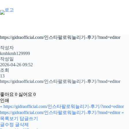
본
문
으
로
건
너
https://gidraofficial.com/인스타팔로워늘리기-후기/?mod=editor
뛰
기
작성자
kmhkmh129999
작성일
2026-04-26 09:52
조회
13
https://gidraofficial.com/인스타팔로워늘리기-후기/?mod=editor
좋아요
0
싫어요
0
인쇄
«
https://gidraofficial.com/인스타팔로워늘리기-후기/?mod=editor
https://gidraofficial.com/인스타팔로워늘리기-후기/?mod=editor
»
목록보기
답글쓰기
글수정
글삭제