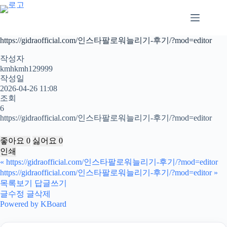
본
문
으
로
https://gidraofficial.com/인스타팔로워늘리기-후기/?mod=editor
건
너
작성자
뛰
kmhkmh129999
작성일
기
2026-04-26 11:08
조회
6
https://gidraofficial.com/인스타팔로워늘리기-후기/?mod=editor
좋아요
0
싫어요
0
인쇄
«
https://gidraofficial.com/인스타팔로워늘리기-후기/?mod=editor
https://gidraofficial.com/인스타팔로워늘리기-후기/?mod=editor
»
목록보기
답글쓰기
글수정
글삭제
Powered by KBoard