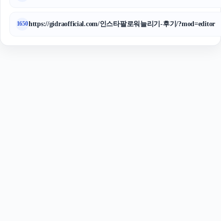
https://gidraofficial.com/인스타팔로워늘리기-후기/?mod=editor
1650