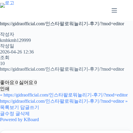
본
문
으
로
https://gidraofficial.com/인스타팔로워늘리기-후기/?mod=editor
건
너
작성자
뛰
kmhkmh129999
작성일
기
2026-04-26 12:36
조회
10
https://gidraofficial.com/인스타팔로워늘리기-후기/?mod=editor
좋아요
0
싫어요
0
인쇄
«
https://gidraofficial.com/인스타팔로워늘리기-후기/?mod=editor
https://gidraofficial.com/인스타팔로워늘리기-후기/?mod=editor
»
목록보기
답글쓰기
글수정
글삭제
Powered by KBoard