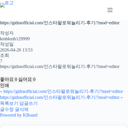
본
문
으
로
https://gidraofficial.com/인스타팔로워늘리기-후기/?mod=editor
건
너
작성자
뛰
kmhkmh129999
작성일
기
2026-04-26 13:53
조회
7
https://gidraofficial.com/인스타팔로워늘리기-후기/?mod=editor
좋아요
0
싫어요
0
인쇄
«
https://gidraofficial.com/인스타팔로워늘리기-후기/?mod=editor
https://gidraofficial.com/인스타팔로워늘리기-후기/?mod=editor
»
목록보기
답글쓰기
글수정
글삭제
Powered by KBoard