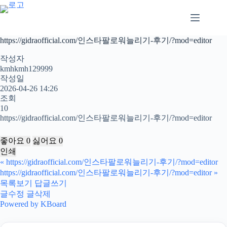
본
문
으
로
https://gidraofficial.com/인스타팔로워늘리기-후기/?mod=editor
건
너
작성자
뛰
kmhkmh129999
작성일
기
2026-04-26 14:26
조회
10
https://gidraofficial.com/인스타팔로워늘리기-후기/?mod=editor
좋아요
0
싫어요
0
인쇄
«
https://gidraofficial.com/인스타팔로워늘리기-후기/?mod=editor
https://gidraofficial.com/인스타팔로워늘리기-후기/?mod=editor
»
목록보기
답글쓰기
글수정
글삭제
Powered by KBoard