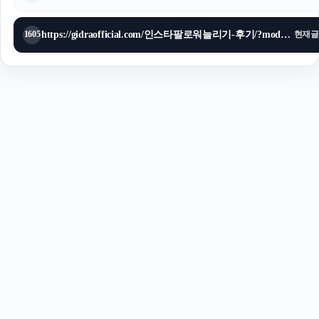
https://gidraofficial.com/인스타팔로워늘리기-후기/?mod=editor
1605
현재글