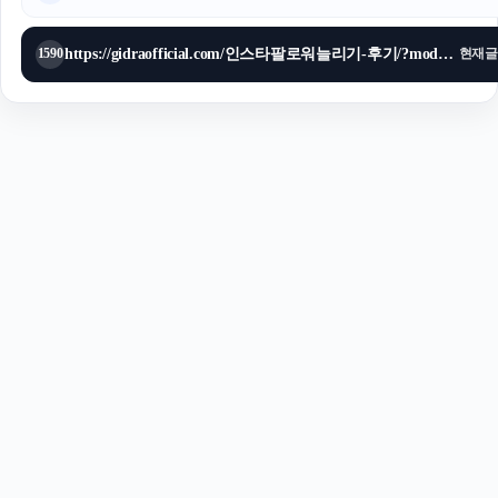
https://gidraofficial.com/인스타팔로워늘리기-후기/?mod=editor
1590
현재글