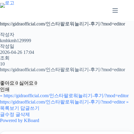
본
문
으
로
https://gidraofficial.com/인스타팔로워늘리기-후기/?mod=editor
건
너
작성자
뛰
kmhkmh129999
작성일
기
2026-04-26 17:04
조회
10
https://gidraofficial.com/인스타팔로워늘리기-후기/?mod=editor
좋아요
0
싫어요
0
인쇄
«
https://gidraofficial.com/인스타팔로워늘리기-후기/?mod=editor
https://gidraofficial.com/인스타팔로워늘리기-후기/?mod=editor
»
목록보기
답글쓰기
글수정
글삭제
Powered by KBoard