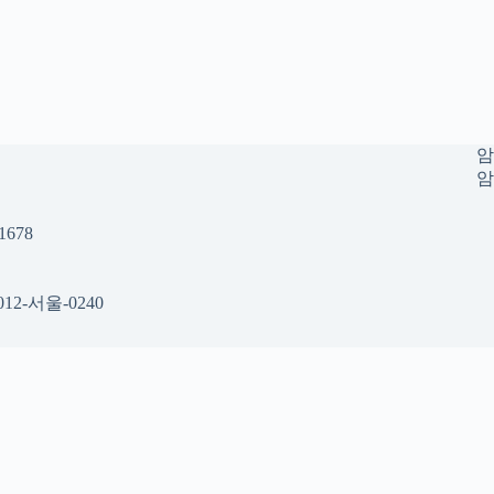
암
암
678
12-서울-0240
 공간