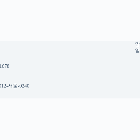
암
암
678
12-서울-0240
 공간