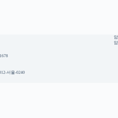
암
암
678
12-서울-0240
 공간