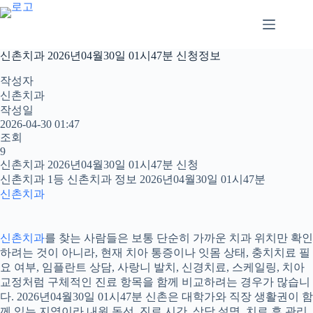
본
문
으
로
신촌치과 2026년04월30일 01시47분 신청정보
건
너
작성자
뛰
신촌치과
기
작성일
2026-04-30 01:47
조회
9
신촌치과 2026년04월30일 01시47분 신청
신촌치과 1등 신촌치과 정보 2026년04월30일 01시47분
신촌치과
신촌치과
를 찾는 사람들은 보통 단순히 가까운 치과 위치만 확인
하려는 것이 아니라, 현재 치아 통증이나 잇몸 상태, 충치치료 필
요 여부, 임플란트 상담, 사랑니 발치, 신경치료, 스케일링, 치아
교정처럼 구체적인 진료 항목을 함께 비교하려는 경우가 많습니
다. 2026년04월30일 01시47분 신촌은 대학가와 직장 생활권이 함
께 있는 지역이라 내원 동선, 진료 시간, 상담 설명, 치료 후 관리