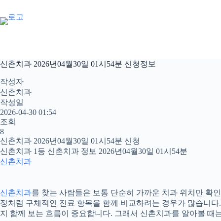
본
문
으
로
건
너
신촌치과 2026년04월30일 01시54분 신청정보
뛰
기
작성자
신촌치과
작성일
2026-04-30 01:54
조회
8
신촌치과 2026년04월30일 01시54분 신청
신촌치과 1등 신촌치과 정보 2026년04월30일 01시54분
신촌치과
신촌치과
를 찾는 사람들은 보통 단순히 가까운 치과 위치만 확인하
정처럼 구체적인 진료 항목을 함께 비교하려는 경우가 많습니다. 20
지 함께 보는 흐름이 중요합니다. 그래서 신촌치과를 알아볼 때는