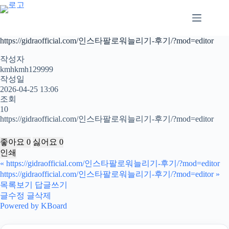
본
문
으
로
https://gidraofficial.com/인스타팔로워늘리기-후기/?mod=editor
건
너
작성자
뛰
kmhkmh129999
작성일
기
2026-04-25 13:06
조회
10
https://gidraofficial.com/인스타팔로워늘리기-후기/?mod=editor
좋아요
0
싫어요
0
인쇄
«
https://gidraofficial.com/인스타팔로워늘리기-후기/?mod=editor
https://gidraofficial.com/인스타팔로워늘리기-후기/?mod=editor
»
목록보기
답글쓰기
글수정
글삭제
Powered by KBoard