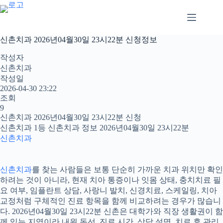
본
문
으
로
신촌치과 2026년04월30일 23시22분 신청정보
건
너
작성자
뛰
신촌치과
기
작성일
2026-04-30 23:22
조회
9
신촌치과 2026년04월30일 23시22분 신청
신촌치과 1등 신촌치과 정보 2026년04월30일 23시22분
신촌치과
신촌치과
를 찾는 사람들은 보통 단순히 가까운 치과 위치만 확인
하려는 것이 아니라, 현재 치아 통증이나 잇몸 상태, 충치치료 필
요 여부, 임플란트 상담, 사랑니 발치, 신경치료, 스케일링, 치아
교정처럼 구체적인 진료 항목을 함께 비교하려는 경우가 많습니
다. 2026년04월30일 23시22분 신촌은 대학가와 직장 생활권이 함
께 있는 지역이라 내원 동선, 진료 시간, 상담 설명, 치료 후 관리