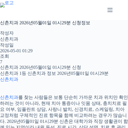
본
문
으
로
신촌치과 2026년05월01일 01시29분 신청정보
건
너
작성자
뛰
신촌치과
기
작성일
2026-05-01 01:29
조회
7
신촌치과 2026년05월01일 01시29분 신청
신촌치과 1등 신촌치과 정보 2026년05월01일 01시29분
신촌치과
신촌치과
를 찾는 사람들은 보통 단순히 가까운 치과 위치만 확인
하려는 것이 아니라, 현재 치아 통증이나 잇몸 상태, 충치치료 필
요 여부, 임플란트 상담, 사랑니 발치, 신경치료, 스케일링, 치아
교정처럼 구체적인 진료 항목을 함께 비교하려는 경우가 많습니
다. 2026년05월01일 01시29분 신촌은 대학가와 직장 생활권이 함
께 있는 지역이라 내원 동선, 진료 시간, 상담 설명, 치료 후 관리