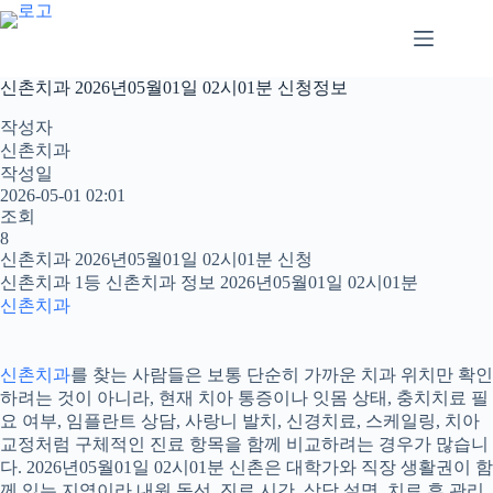
본
문
으
로
신촌치과 2026년05월01일 02시01분 신청정보
건
너
작성자
뛰
신촌치과
기
작성일
2026-05-01 02:01
조회
8
신촌치과 2026년05월01일 02시01분 신청
신촌치과 1등 신촌치과 정보 2026년05월01일 02시01분
신촌치과
신촌치과
를 찾는 사람들은 보통 단순히 가까운 치과 위치만 확인
하려는 것이 아니라, 현재 치아 통증이나 잇몸 상태, 충치치료 필
요 여부, 임플란트 상담, 사랑니 발치, 신경치료, 스케일링, 치아
교정처럼 구체적인 진료 항목을 함께 비교하려는 경우가 많습니
다. 2026년05월01일 02시01분 신촌은 대학가와 직장 생활권이 함
께 있는 지역이라 내원 동선, 진료 시간, 상담 설명, 치료 후 관리