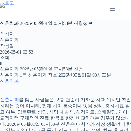
본
문
으
로
신촌치과 2026년05월01일 03시53분 신청정보
건
너
작성자
뛰
신촌치과
기
작성일
2026-05-01 03:53
조회
8
신촌치과 2026년05월01일 03시53분 신청
신촌치과 1등 신촌치과 정보 2026년05월01일 03시53분
신촌치과
신촌치과
를 찾는 사람들은 보통 단순히 가까운 치과 위치만 확인
하려는 것이 아니라, 현재 치아 통증이나 잇몸 상태, 충치치료 필
요 여부, 임플란트 상담, 사랑니 발치, 신경치료, 스케일링, 치아
교정처럼 구체적인 진료 항목을 함께 비교하려는 경우가 많습니
다. 2026년05월01일 03시53분 신촌은 대학가와 직장 생활권이 함
께 있는 지역이라 내원 동선, 진료 시간, 상담 설명, 치료 후 관리